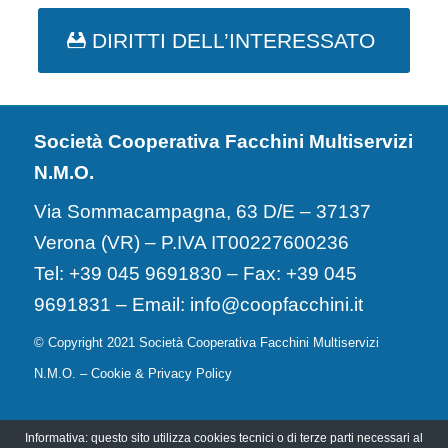
DIRITTI DELL’INTERESSATO
Società Cooperativa Facchini Multiservizi
N.M.O.
Via Sommacampagna, 63 D/E – 37137
Verona (VR) – P.IVA IT00227600236
Tel: +39 045 9691830 – Fax: +39 045
9691831 – Email:
info@coopfacchini.it
© Copyright 2021 Società Cooperativa Facchini Multiservizi
N.M.O. –
Cookie & Privacy Policy
Scarica qui il nostro DURC
Informativa: questo sito utilizza cookies tecnici o di terze parti necessari al